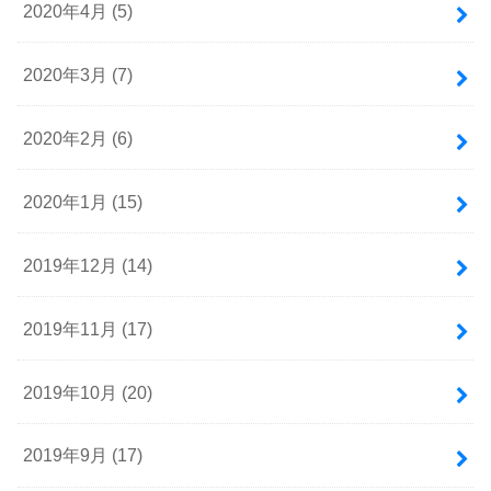
2020年4月 (5)
2020年3月 (7)
2020年2月 (6)
2020年1月 (15)
2019年12月 (14)
2019年11月 (17)
2019年10月 (20)
2019年9月 (17)