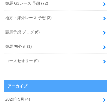
競馬 G3レース 予想
(72)
地方・海外レース 予想
(3)
競馬予想 ブログ
(6)
競馬 初心者
(1)
コースセオリー
(9)
アーカイブ
2020年5月 (4)