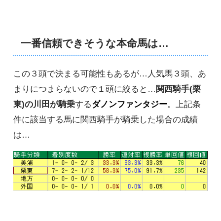
一番信頼できそうな本命馬は…
この３頭で決まる可能性もあるが…人気馬３頭、あ
まりにつまらないので１頭に絞ると…
関西騎手(栗
東)の川田が騎乗
する
ダノンファンタジー
。上記条
件に該当する馬に関西騎手が騎乗した場合の成績
は…