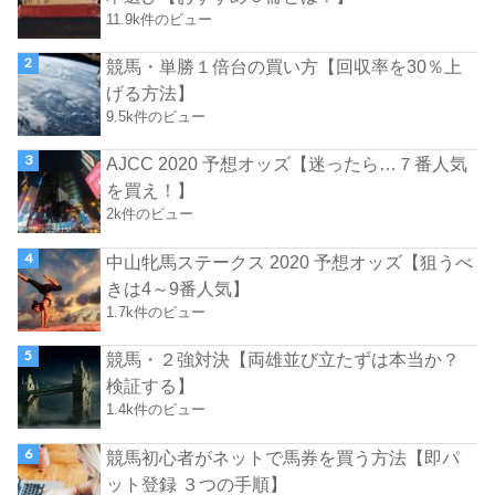
11.9k件のビュー
競馬・単勝１倍台の買い方【回収率を30％上
げる方法】
9.5k件のビュー
AJCC 2020 予想オッズ【迷ったら…７番人気
を買え！】
2k件のビュー
中山牝馬ステークス 2020 予想オッズ【狙うべ
きは4～9番人気】
1.7k件のビュー
競馬・２強対決【両雄並び立たずは本当か？
検証する】
1.4k件のビュー
競馬初心者がネットで馬券を買う方法【即パ
ット登録 ３つの手順】