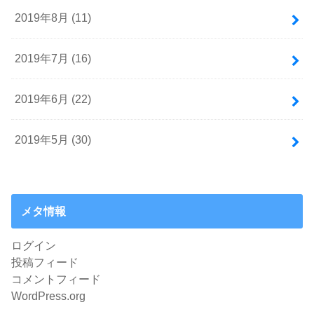
2019年8月 (11)
2019年7月 (16)
2019年6月 (22)
2019年5月 (30)
メタ情報
ログイン
投稿フィード
コメントフィード
WordPress.org