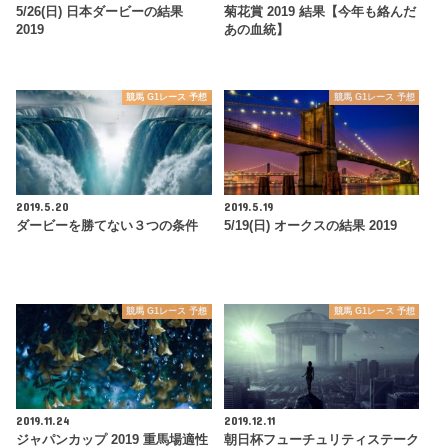
5/26(日) 日本ダービーの結果
菊花賞 2019 結果【今年も絡んだ
2019
あの血統】
競馬 G1レース 予想
競馬 G1レース 予想
2019.5.20
2019.5.19
ダービーを勝てない３つの条件
5/19(日) オークスの結果 2019
競馬 G1レース 予想
競馬 G1レース 予想
2019.11.24
2019.12.11
ジャパンカップ 2019 重馬場適性
朝日杯フューチュリティステーク