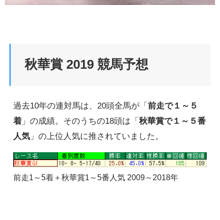
秋華賞 2019 競馬予想
過去10年の連対馬は、20頭全馬が「
前走で１～５
着
」の成績。そのうちの18頭は「
秋華賞で１～５番
人気
」の上位人気に推されていました。
前走1～5着＋秋華賞1～5番人気 2009～2018年