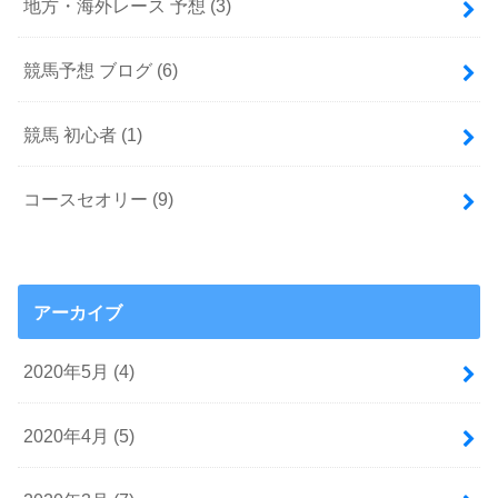
地方・海外レース 予想
(3)
競馬予想 ブログ
(6)
競馬 初心者
(1)
コースセオリー
(9)
アーカイブ
2020年5月 (4)
2020年4月 (5)