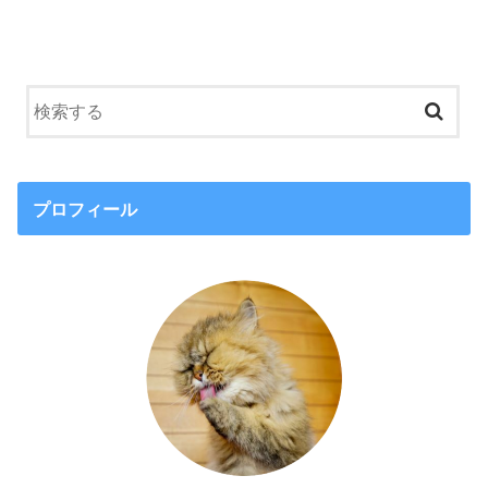
プロフィール