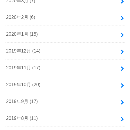
2020年3月 (7)
2020年2月 (6)
2020年1月 (15)
2019年12月 (14)
2019年11月 (17)
2019年10月 (20)
2019年9月 (17)
2019年8月 (11)