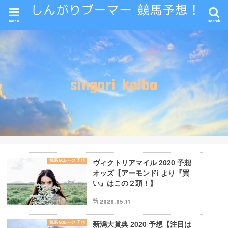
menu
search
singari keiba
競馬 G1レース 予想
ヴィクトリアマイル 2020 予想
オッズ【アーモンドi より『買
い』はこの２頭！】
2020.05.11
競馬 G3レース 予想
新潟大賞典 2020 予想【注目は