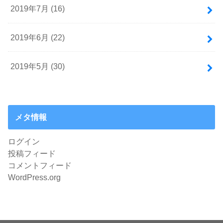
2019年7月 (16)
2019年6月 (22)
2019年5月 (30)
メタ情報
ログイン
投稿フィード
コメントフィード
WordPress.org