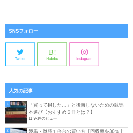
SNSフォロー
B!
Twitter
Hatebu
Instagram
人気の記事
「買って損した…」と後悔しないための競馬
本選び【おすすめ６冊とは？】
11.9k件のビュー
競馬・単勝１倍台の買い方【回収率を30％上