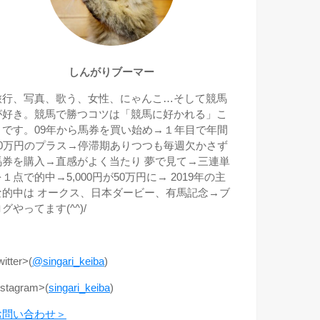
しんがりブーマー
旅行、写真、歌う、女性、にゃんこ…そして競馬
が好き。競馬で勝つコツは「競馬に好かれる」こ
とです。09年から馬券を買い始め→１年目で年間
80万円のプラス→停滞期ありつつも毎週欠かさず
馬券を購入→直感がよく当たり 夢で見て→三連単
１点で的中→5,000円が50万円に→ 2019年の主
な的中は オークス、日本ダービー、有馬記念→ブ
グやってます(^^)/
witter>(
@singari_keiba
)
nstagram>(
singari_keiba
)
お問い合わせ＞