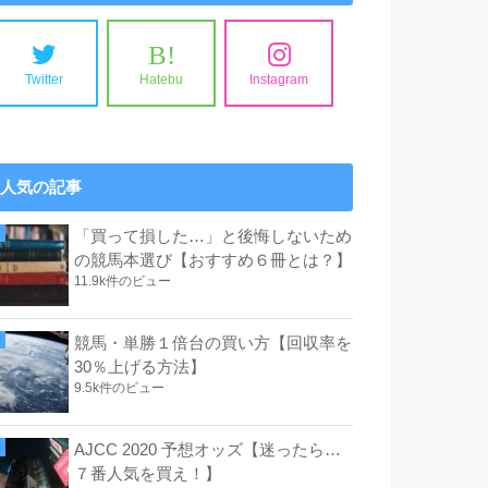
B!
Twitter
Hatebu
Instagram
人気の記事
「買って損した…」と後悔しないため
の競馬本選び【おすすめ６冊とは？】
11.9k件のビュー
競馬・単勝１倍台の買い方【回収率を
30％上げる方法】
9.5k件のビュー
AJCC 2020 予想オッズ【迷ったら…
７番人気を買え！】