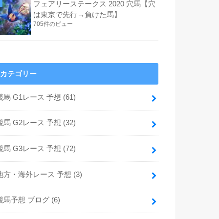
フェアリーステークス 2020 穴馬【穴
は東京で先行→負けた馬】
705件のビュー
カテゴリー
競馬 G1レース 予想
(61)
競馬 G2レース 予想
(32)
競馬 G3レース 予想
(72)
地方・海外レース 予想
(3)
競馬予想 ブログ
(6)