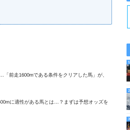
)は…「前走1600mである条件をクリアした馬」が、
00mに適性がある馬とは
…？まずは予想オッズを