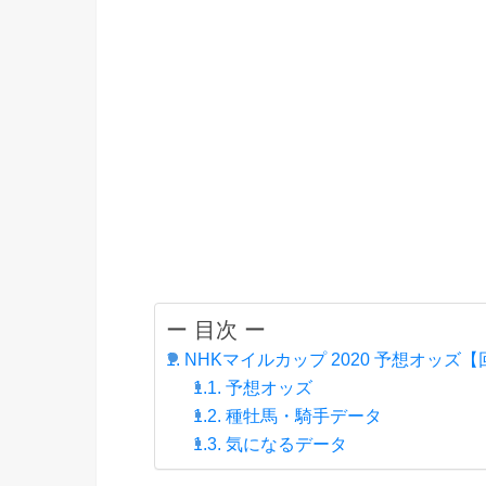
ー 目次 ー
NHKマイルカップ 2020 予想オッズ
予想オッズ
種牡馬・騎手データ
気になるデータ