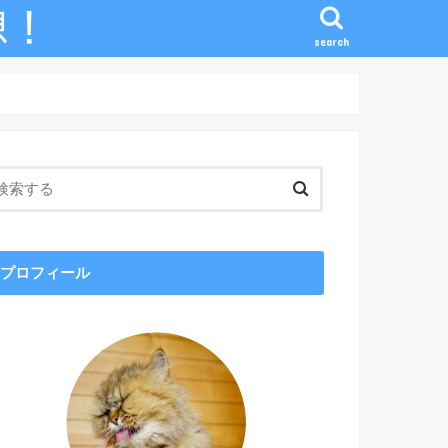
search
プロフィール