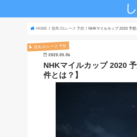
HOME
競馬 G1レース 予想
NHKマイルカップ 2020 
競馬 G1レース 予想
2020.05.06
NHKマイルカップ 2020
件とは？】