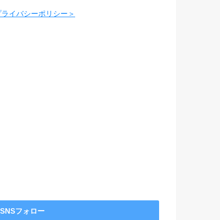
プライバシーポリシー＞
SNSフォロー