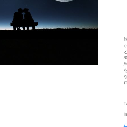
を
ロ
T
I