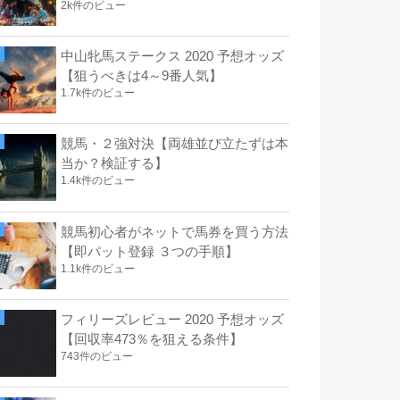
2k件のビュー
中山牝馬ステークス 2020 予想オッズ
【狙うべきは4～9番人気】
1.7k件のビュー
競馬・２強対決【両雄並び立たずは本
当か？検証する】
1.4k件のビュー
競馬初心者がネットで馬券を買う方法
【即パット登録 ３つの手順】
1.1k件のビュー
フィリーズレビュー 2020 予想オッズ
【回収率473％を狙える条件】
743件のビュー