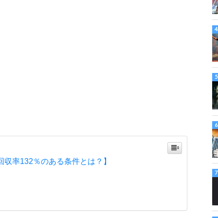
【回収率132％のある条件とは？】