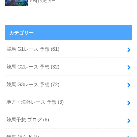
705件のビュー
カテゴリー
競馬 G1レース 予想
(61)
競馬 G2レース 予想
(32)
競馬 G3レース 予想
(72)
地方・海外レース 予想
(3)
競馬予想 ブログ
(6)