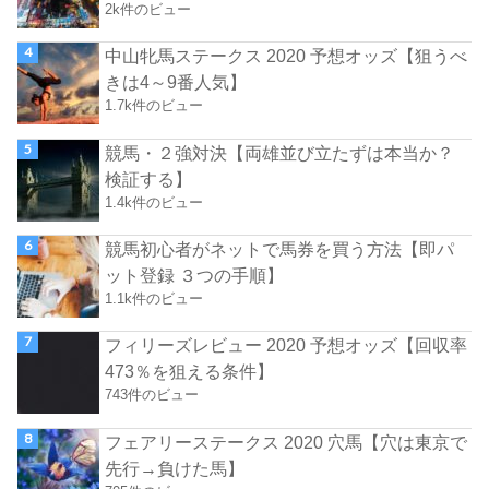
2k件のビュー
中山牝馬ステークス 2020 予想オッズ【狙うべ
きは4～9番人気】
1.7k件のビュー
競馬・２強対決【両雄並び立たずは本当か？
検証する】
1.4k件のビュー
競馬初心者がネットで馬券を買う方法【即パ
ット登録 ３つの手順】
1.1k件のビュー
フィリーズレビュー 2020 予想オッズ【回収率
473％を狙える条件】
743件のビュー
フェアリーステークス 2020 穴馬【穴は東京で
先行→負けた馬】