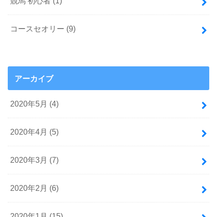
競馬 初心者
(1)
コースセオリー
(9)
アーカイブ
2020年5月 (4)
2020年4月 (5)
2020年3月 (7)
2020年2月 (6)
2020年1月 (15)