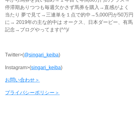
停滞期ありつつも毎週欠かさず馬券を購入→直感がよく
当たり 夢で見て→三連単を１点で的中→5,000円が50万円
に→ 2019年の主な的中は オークス、日本ダービー、有馬
記念→ブログやってます(^^)/
Twitter>(
@singari_keiba
)
Instagram>(
singari_keiba
)
お問い合わせ＞
プライバシーポリシー＞