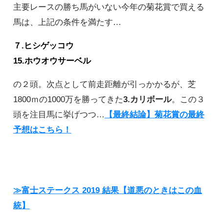
主要レースの勝ち馬がいない今年の菊花賞で買える
馬は、上記の条件を満たす…
７.ヒシゲッコウ
15.ホウオウサーベル
の２頭。次点として前走距離が引っかかるが、芝
1800ｍの1000万を勝ってきた
3.カリボール
。この３
頭を注目馬に挙げつつ…
【最終結論】菊花賞の最終
予想はこちら！
≫富士ステークス 2019 結果【道悪のときはこの血
統】