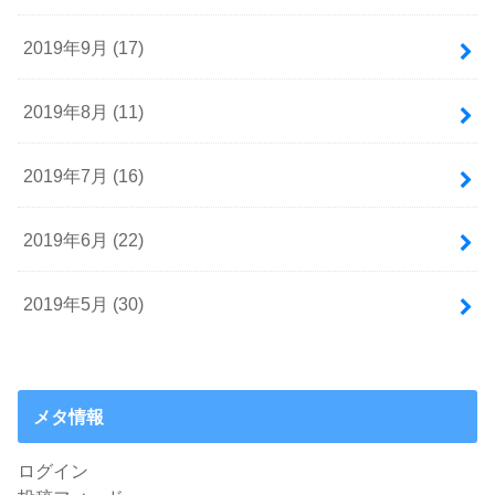
2019年9月 (17)
2019年8月 (11)
2019年7月 (16)
2019年6月 (22)
2019年5月 (30)
メタ情報
ログイン