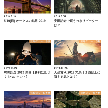
2019.5.19
2019.5.31
5/19(日) オークスの結果 2019
安田記念で買うべきリピーター
は？
競馬 G1レース 予想
競馬 G1レース 予想
2019.12.22
2019.10.25
有馬記念 2019 馬券【勝利に近づ
天皇賞秋 2019 穴馬【２強以上に
く３つのヒント】
買える馬とは？】
競馬 G1レース 予想
競馬 G1レース 予想