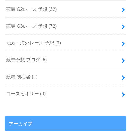
競馬 G2レース 予想
(32)
競馬 G3レース 予想
(72)
地方・海外レース 予想
(3)
競馬予想 ブログ
(6)
競馬 初心者
(1)
コースセオリー
(9)
アーカイブ