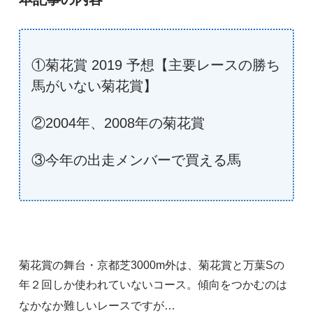
①菊花賞 2019 予想【主要レースの勝ち
馬がいない菊花賞】
②2004年、2008年の菊花賞
③今年の出走メンバーで買える馬
菊花賞の舞台・京都芝3000m外は、菊花賞と万葉Sの
年２回しか使われていないコース。
傾向をつかむのは
なかなか難しいレースですが…