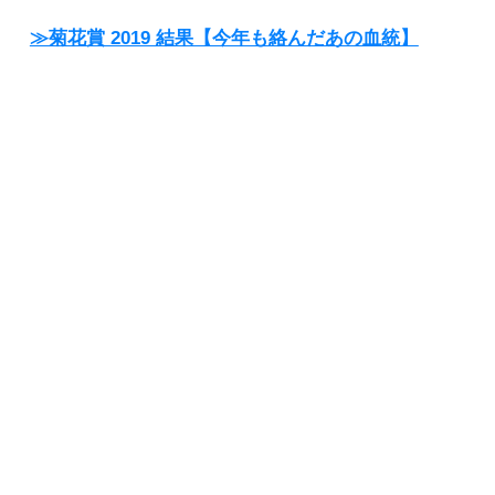
≫菊花賞 2019 結果【今年も絡んだあの血統】