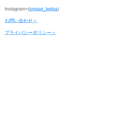
Instagram>(
singari_keiba
)
お問い合わせ＞
プライバシーポリシー＞