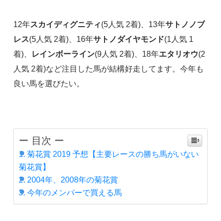
12年
スカイディグニティ
(5人気 2着)、13年
サトノノブ
レス
(5人気 2着)、16年
サトノダイヤモンド
(1人気 1
着)、
レインボーライン
(9人気 2着)、18年
エタリオウ
(2
人気 2着)など注目した馬が結構好走してます。今年も
良い馬を選びたい。
ー 目次 ー
菊花賞 2019 予想【主要レースの勝ち馬がいない
菊花賞】
2004年、2008年の菊花賞
今年のメンバーで買える馬