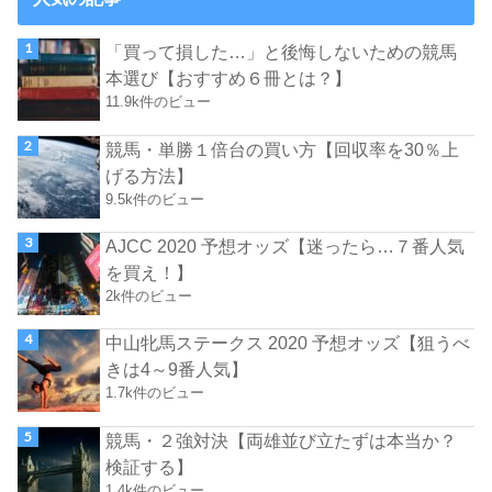
「買って損した…」と後悔しないための競馬
本選び【おすすめ６冊とは？】
11.9k件のビュー
競馬・単勝１倍台の買い方【回収率を30％上
げる方法】
9.5k件のビュー
AJCC 2020 予想オッズ【迷ったら…７番人気
を買え！】
2k件のビュー
中山牝馬ステークス 2020 予想オッズ【狙うべ
きは4～9番人気】
1.7k件のビュー
競馬・２強対決【両雄並び立たずは本当か？
検証する】
1.4k件のビュー