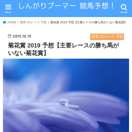
menu
search
HOME
競馬 G1レース 予想
菊花賞 2019 予想【主要レースの勝ち馬がいない菊花賞】
2019.10.19
競馬 G1レース 予想
菊花賞 2019 予想【主要レースの勝ち馬が
いない菊花賞】