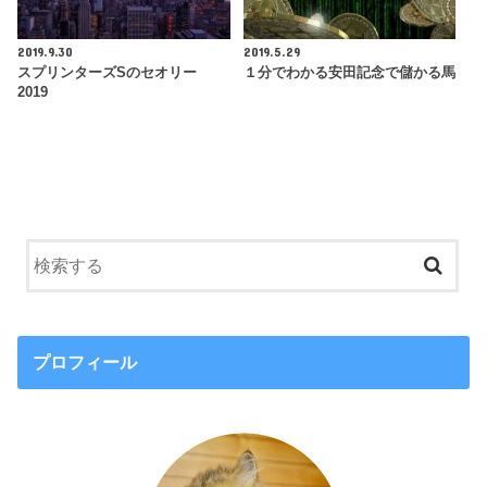
2019.9.30
2019.5.29
スプリンターズSのセオリー
１分でわかる安田記念で儲かる馬
2019
プロフィール