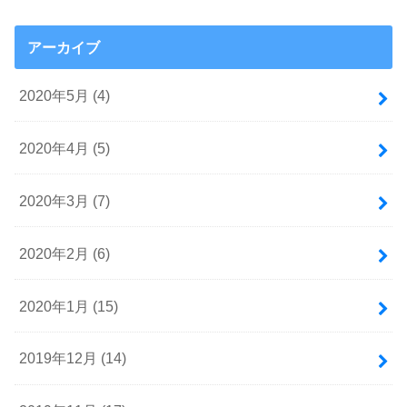
アーカイブ
2020年5月 (4)
2020年4月 (5)
2020年3月 (7)
2020年2月 (6)
2020年1月 (15)
2019年12月 (14)