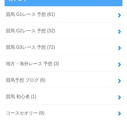
競馬 G1レース 予想
(61)
競馬 G2レース 予想
(32)
競馬 G3レース 予想
(72)
地方・海外レース 予想
(3)
競馬予想 ブログ
(6)
競馬 初心者
(1)
コースセオリー
(9)