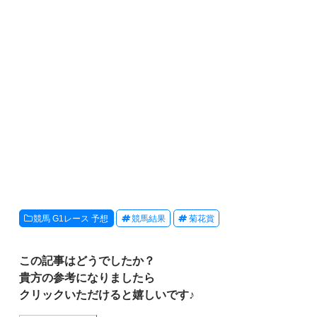
競馬 G1レース 予想
競馬結果
菊花賞
この記事はどうでしたか？
貴方の参考になりましたら
クリックいただけると嬉しいです♪