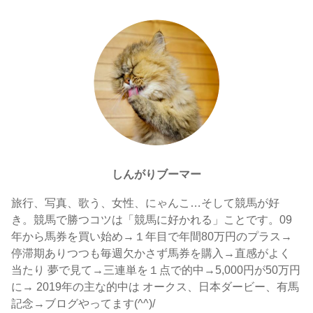
しんがりブーマー
旅行、写真、歌う、女性、にゃんこ…そして競馬が好
き。競馬で勝つコツは「競馬に好かれる」ことです。09
年から馬券を買い始め→１年目で年間80万円のプラス→
停滞期ありつつも毎週欠かさず馬券を購入→直感がよく
当たり 夢で見て→三連単を１点で的中→5,000円が50万円
に→ 2019年の主な的中は オークス、日本ダービー、有馬
記念→ブログやってます(^^)/