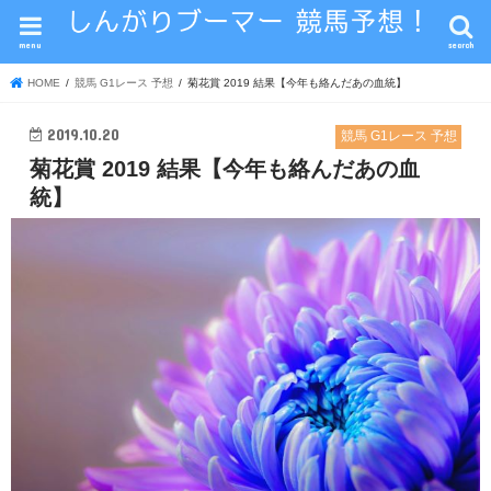
menu
search
HOME
競馬 G1レース 予想
菊花賞 2019 結果【今年も絡んだあの血統】
2019.10.20
競馬 G1レース 予想
菊花賞 2019 結果【今年も絡んだあの血
統】