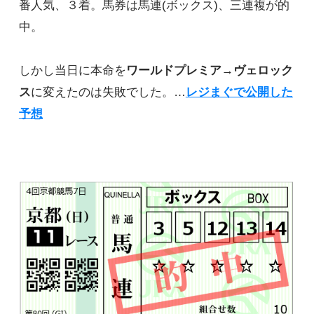
番人気、３着。馬券は馬連(ボックス)、三連複が的
中。
しかし当日に本命を
ワールドプレミア
→
ヴェロック
ス
に変えたのは失敗でした。…
レジまぐで公開した
予想