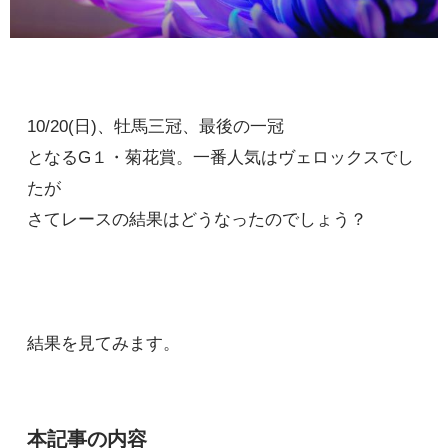
10/20(日)、牡馬三冠、最後の一冠
となるG１・菊花賞。一番人気はヴェロックスでし
たが
さてレースの結果はどうなったのでしょう？
結果を見てみます。
本記事の内容