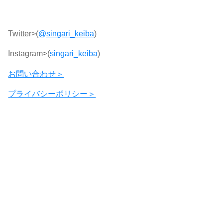
Twitter>(
@singari_keiba
)
Instagram>(
singari_keiba
)
お問い合わせ＞
プライバシーポリシー＞