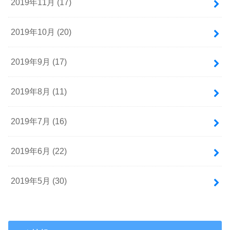
2019年11月 (17)
2019年10月 (20)
2019年9月 (17)
2019年8月 (11)
2019年7月 (16)
2019年6月 (22)
2019年5月 (30)