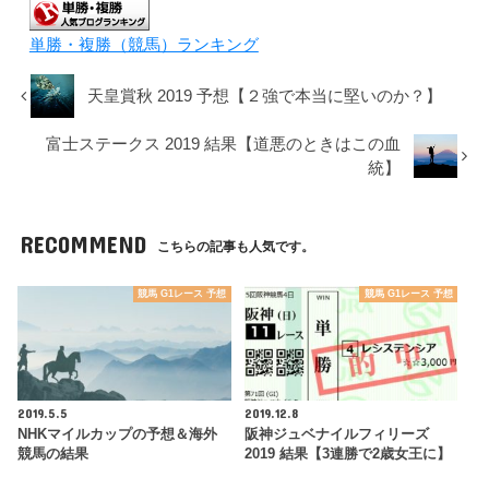
単勝・複勝（競馬）ランキング
天皇賞秋 2019 予想【２強で本当に堅いのか？】
富士ステークス 2019 結果【道悪のときはこの血
統】
RECOMMEND
こちらの記事も人気です。
競馬 G1レース 予想
競馬 G1レース 予想
2019.5.5
2019.12.8
NHKマイルカップの予想＆海外
阪神ジュベナイルフィリーズ
競馬の結果
2019 結果【3連勝で2歳女王に】