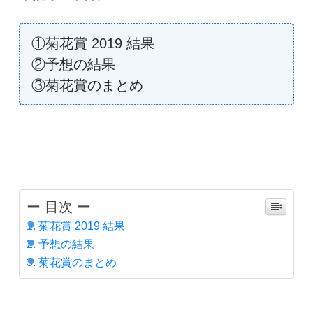
①菊花賞 2019 結果
②予想の結果
③菊花賞のまとめ
ー 目次 ー
菊花賞 2019 結果
予想の結果
菊花賞のまとめ