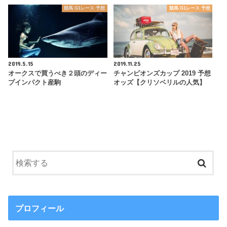
競馬 G1レース 予想
競馬 G1レース 予想
2019.5.15
2019.11.25
オークスで買うべき２頭のディー
チャンピオンズカップ 2019 予想
プインパクト産駒
オッズ【クリソベリルの人気】
プロフィール