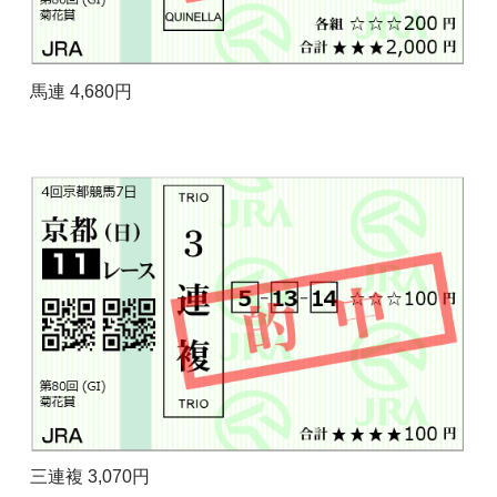
馬連 4,680円
三連複 3,070円