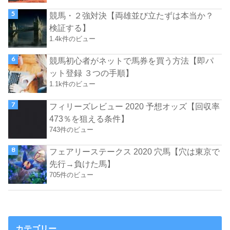
競馬・２強対決【両雄並び立たずは本当か？
検証する】
1.4k件のビュー
競馬初心者がネットで馬券を買う方法【即パ
ット登録 ３つの手順】
1.1k件のビュー
フィリーズレビュー 2020 予想オッズ【回収率
473％を狙える条件】
743件のビュー
フェアリーステークス 2020 穴馬【穴は東京で
先行→負けた馬】
705件のビュー
カテゴリー