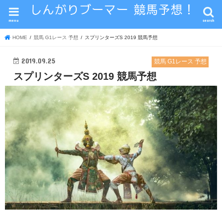
menu
search
HOME
競馬 G1レース 予想
スプリンターズS 2019 競馬予想
2019.09.25
競馬 G1レース 予想
スプリンターズS 2019 競馬予想