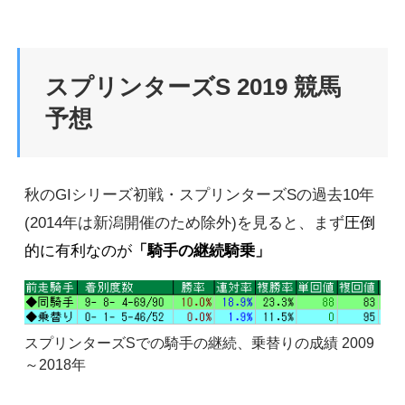
スプリンターズS 2019 競馬
予想
秋のGIシリーズ初戦・スプリンターズSの過去10年
(2014年は新潟開催のため除外)を見ると、まず
圧倒
的に有利なのが
「騎手の継続騎乗」
スプリンターズSでの騎手の継続、乗替りの成績 2009
～2018年