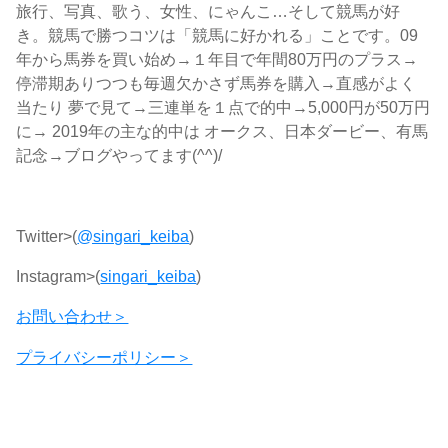
旅行、写真、歌う、女性、にゃんこ…そして競馬が好
き。競馬で勝つコツは「競馬に好かれる」ことです。09
年から馬券を買い始め→１年目で年間80万円のプラス→
停滞期ありつつも毎週欠かさず馬券を購入→直感がよく
当たり 夢で見て→三連単を１点で的中→5,000円が50万円
に→ 2019年の主な的中は オークス、日本ダービー、有馬
記念→ブログやってます(^^)/
Twitter>(
@singari_keiba
)
Instagram>(
singari_keiba
)
お問い合わせ＞
プライバシーポリシー＞