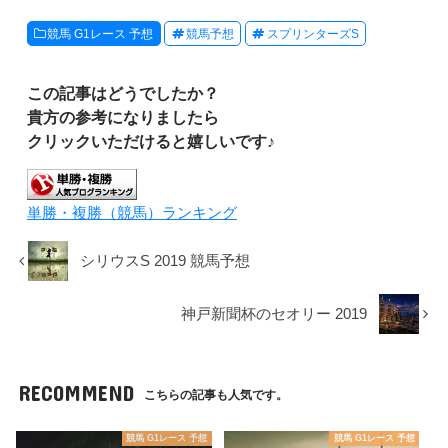
競馬 G1レース 予想
競馬予想
スプリンターズS
この記事はどうでしたか？
貴方の参考になりましたら
クリックいただけると嬉しいです♪
単勝・複勝（競馬）ランキング
シリウスS 2019 競馬予想
神戸新聞杯のセオリー 2019
RECOMMEND
こちらの記事も人気です。
競馬 G1レース 予想
競馬 G1レース 予想