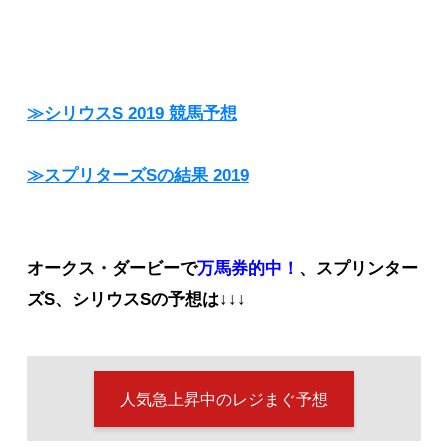
≫シリウスS 2019 競馬予想
≫スプリターズSの結果 2019
オークス・ダービーで
万馬券的中！
、スプリンター
ズS、シリウスS
の予想は↓↓↓
人気急上昇中のレジまぐ予想