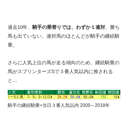
過去10年、
騎手の乗替りでは、わずか１連対
、勝ち
馬も出ていない。連対馬のほとんどが騎手の継続騎
乗。
さらに人気上位の馬が走る傾向のため、継続騎乗の
馬がスプリンターズSで３番人気以内に推される
と…
騎手の継続騎乗+当日３番人気以内 2009～2018年