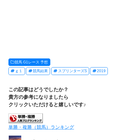
競馬 G1レース 予想
ｇ１
競馬結果
スプリンターズS
2019
この記事はどうでしたか？
貴方の参考になりましたら
クリックいただけると嬉しいです♪
単勝・複勝（競馬）ランキング