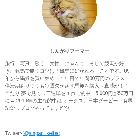
しんがりブーマー
旅行、写真、歌う、女性、にゃんこ…そして競馬が好
き。競馬で勝つコツは「競馬に好かれる」ことです。09
年から馬券を買い始め→１年目で年間80万円のプラス→
停滞期ありつつも毎週欠かさず馬券を購入→直感がよく
当たり 夢で見て→三連単を１点で的中→5,000円が50万円
に→ 2019年の主な的中は オークス、日本ダービー、有馬
記念→ブログやってます(^^)/
Twitter>(
@singari_keiba
)