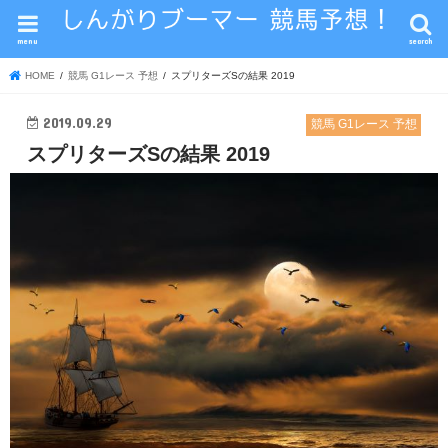
menu
search
HOME
競馬 G1レース 予想
スプリターズSの結果 2019
2019.09.29
競馬 G1レース 予想
スプリターズSの結果 2019