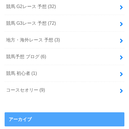
競馬 G2レース 予想
(32)
競馬 G3レース 予想
(72)
地方・海外レース 予想
(3)
競馬予想 ブログ
(6)
競馬 初心者
(1)
コースセオリー
(9)
アーカイブ