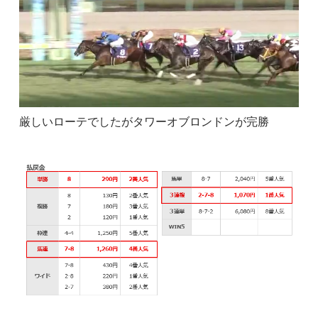
厳しいローテでしたがタワーオブロンドンが完勝