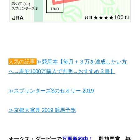
人気の記事
≫
競馬本【毎月＋３万を達成したい方
へ→馬券1000万購入で判明→おすすめ３冊】
≫スプリンターズSのセオリー 2019
≫京都大賞典 2019 競馬予想
オークス・ダービーで
万馬券的中！
、凱旋門賞、毎