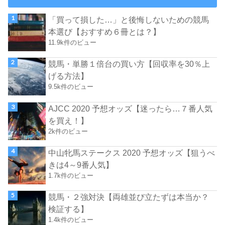
「買って損した…」と後悔しないための競馬
本選び【おすすめ６冊とは？】
11.9k件のビュー
競馬・単勝１倍台の買い方【回収率を30％上
げる方法】
9.5k件のビュー
AJCC 2020 予想オッズ【迷ったら…７番人気
を買え！】
2k件のビュー
中山牝馬ステークス 2020 予想オッズ【狙うべ
きは4～9番人気】
1.7k件のビュー
競馬・２強対決【両雄並び立たずは本当か？
検証する】
1.4k件のビュー