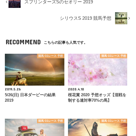
スプリンターズSのセオリー 2019
シリウスS 2019 競馬予想
RECOMMEND
こちらの記事も人気です。
競馬 G1レース 予想
競馬 G1レース 予想
2019.5.26
2020.4.10
5/26(日) 日本ダービーの結果
桜花賞 2020 予想オッズ【混戦を
2019
制する連対率70%の馬】
競馬 G1レース 予想
競馬 G1レース 予想