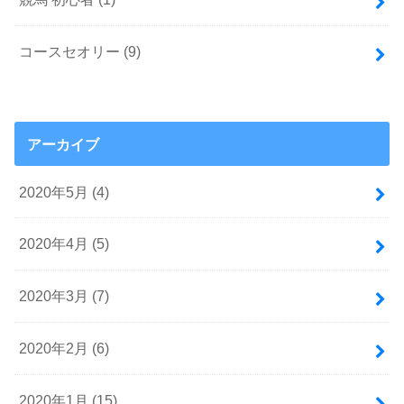
コースセオリー
(9)
アーカイブ
2020年5月 (4)
2020年4月 (5)
2020年3月 (7)
2020年2月 (6)
2020年1月 (15)