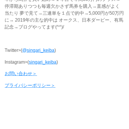
停滞期ありつつも毎週欠かさず馬券を購入→直感がよく
当たり 夢で見て→三連単を１点で的中→5,000円が50万円
に→ 2019年の主な的中は オークス、日本ダービー、有馬
記念→ブログやってます(^^)/
Twitter>(
@singari_keiba
)
Instagram>(
singari_keiba
)
お問い合わせ＞
プライバシーポリシー＞