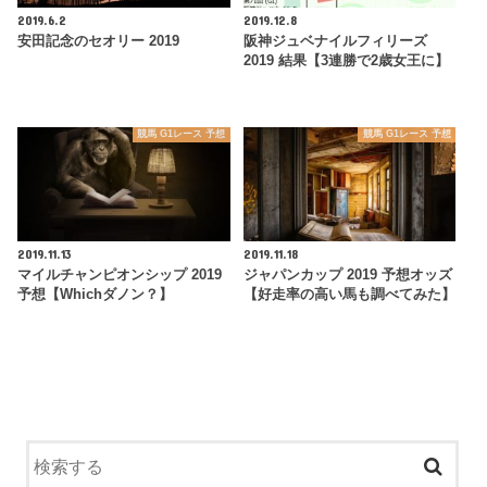
2019.6.2
2019.12.8
安田記念のセオリー 2019
阪神ジュベナイルフィリーズ
2019 結果【3連勝で2歳女王に】
競馬 G1レース 予想
競馬 G1レース 予想
2019.11.13
2019.11.18
マイルチャンピオンシップ 2019
ジャパンカップ 2019 予想オッズ
予想【Whichダノン？】
【好走率の高い馬も調べてみた】