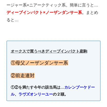
ージャー系×ニアークティック系。簡単に言うと…
ディープインパクト×ノーザンダンサー系
。
まとめ
ると…
オークスで買うべきディープインパクト産駒
①母父ノーザンダンサー系
②前走連対
①②を満たす今年の該当馬は…
カレンブーケドー
の２頭。
ル
、
ラヴズオンリーユー