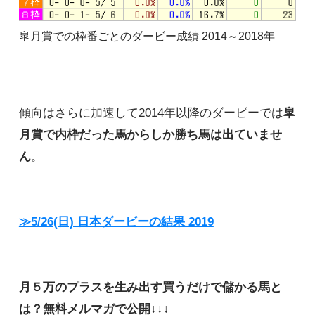
皐月賞での枠番ごとのダービー成績 2014～2018年
傾向はさらに加速して2014年以降のダービーでは
皐
月賞で内枠だった馬からしか勝ち馬は出ていませ
ん
。
≫5/26(日) 日本ダービーの結果 2019
月５万のプラスを生み出す買うだけで儲かる馬と
は？無料メルマガで公開↓↓↓