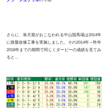
さらに、皐月賞がおこなわれる中山競馬場は2014年
に路盤改修工事を実施しました。その2014年～昨年
2018年までの期間で同じくダービーの成績を見てみ
ると…