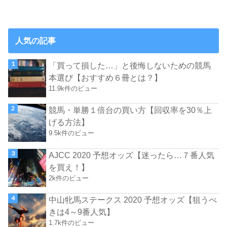
人気の記事
「買って損した…」と後悔しないための競馬
本選び【おすすめ６冊とは？】
11.9k件のビュー
競馬・単勝１倍台の買い方【回収率を30％上
げる方法】
9.5k件のビュー
AJCC 2020 予想オッズ【迷ったら…７番人気
を買え！】
2k件のビュー
中山牝馬ステークス 2020 予想オッズ【狙うべ
きは4～9番人気】
1.7k件のビュー