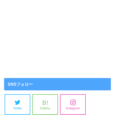
SNSフォロー
B!
Twitter
Hatebu
Instagram