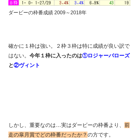
ダービーの枠番成績 2009～2018年
確かに１枠は強い。２枠３枠は特に成績が良い訳で
はない。
今年１枠に入ったのは
①ロジャーバローズ
と
②ヴィント
しかし、重要なのは…実はダービーの枠番より、
前
走の皐月賞でどの枠番だったか？
の方です。