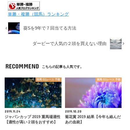
単勝・複勝（競馬）ランキング
葵Sを9年で７回当てる方法
ダービーで人気の２頭を買えない理由
RECOMMEND
こちらの記事も人気です。
競馬 G1レース 予想
競馬 G1レース 予想
2019.11.24
2019.10.20
ジャパンカップ 2019 重馬場適性
菊花賞 2019 結果【今年も絡んだ
【適性が高い２頭をおすすめ】
あの血統】