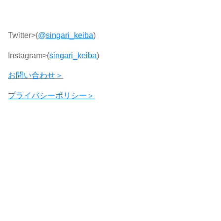
Twitter>(
@singari_keiba
)
Instagram>(
singari_keiba
)
お問い合わせ＞
プライバシーポリシー＞