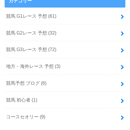
カテゴリー
競馬 G1レース 予想
(61)
競馬 G2レース 予想
(32)
競馬 G3レース 予想
(72)
地方・海外レース 予想
(3)
競馬予想 ブログ
(6)
競馬 初心者
(1)
コースセオリー
(9)