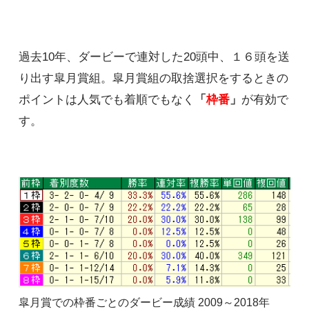
過去10年、ダービーで連対した20頭中、１６頭を送
り出す皐月賞組。皐月賞組の取捨選択をするときの
ポイントは人気でも着順でもなく
「
枠番
」
が有効で
す。
皐月賞での枠番ごとのダービー成績 2009～2018年