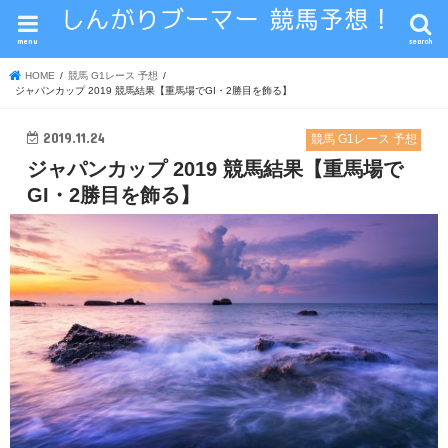
menu
search
HOME
競馬 G1レース 予想
ジャパンカップ 2019 競馬結果【重馬場でGI・2勝目を飾る】
2019.11.24
競馬 G1レース 予想
ジャパンカップ 2019 競馬結果【重馬場で
GI・2勝目を飾る】