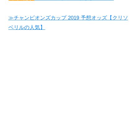
≫チャンピオンズカップ 2019 予想オッズ【クリソ
ベリルの人気】