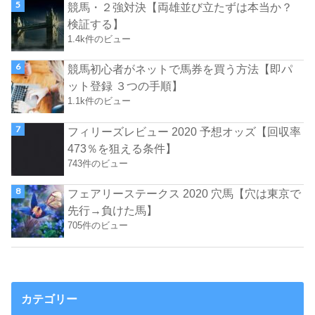
競馬・２強対決【両雄並び立たずは本当か？
検証する】
1.4k件のビュー
競馬初心者がネットで馬券を買う方法【即パ
ット登録 ３つの手順】
1.1k件のビュー
フィリーズレビュー 2020 予想オッズ【回収率
473％を狙える条件】
743件のビュー
フェアリーステークス 2020 穴馬【穴は東京で
先行→負けた馬】
705件のビュー
カテゴリー