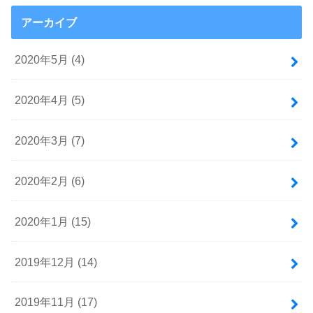
アーカイブ
2020年5月 (4)
2020年4月 (5)
2020年3月 (7)
2020年2月 (6)
2020年1月 (15)
2019年12月 (14)
2019年11月 (17)