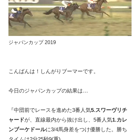
ジャパンカップ 2019
こんばんは！しんがりブーマーです。
今日のジャパンカップの結果は…
『中団前でレースを進めた3番人気
5.スワーヴリチ
ャード
が、直線最内から抜け出し、5番人気
1.カレ
ンブーケドール
に3/4馬身差をつけ優勝した。勝ち
タイムは2分25秒9(重)。