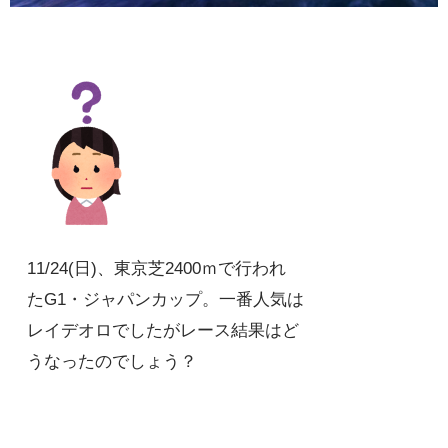
11/24(日)、東京芝2400ｍで行われ
たG1・ジャパンカップ。一番人気は
レイデオロでしたがレース結果はど
うなったのでしょう？