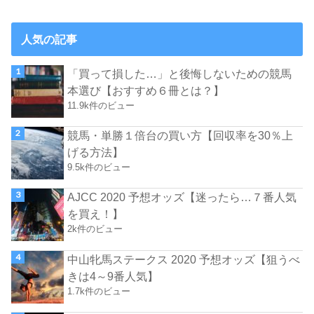
人気の記事
「買って損した…」と後悔しないための競馬
本選び【おすすめ６冊とは？】
11.9k件のビュー
競馬・単勝１倍台の買い方【回収率を30％上
げる方法】
9.5k件のビュー
AJCC 2020 予想オッズ【迷ったら…７番人気
を買え！】
2k件のビュー
中山牝馬ステークス 2020 予想オッズ【狙うべ
きは4～9番人気】
1.7k件のビュー