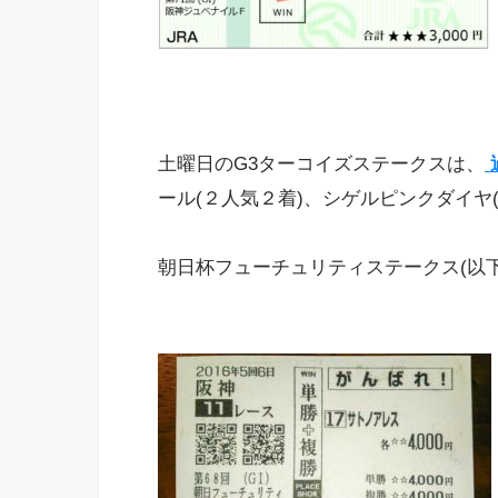
土曜日のG3ターコイズステークスは、
ール(２人気２着)、シゲルピンクダイヤ
朝日杯フューチュリティステークス(以