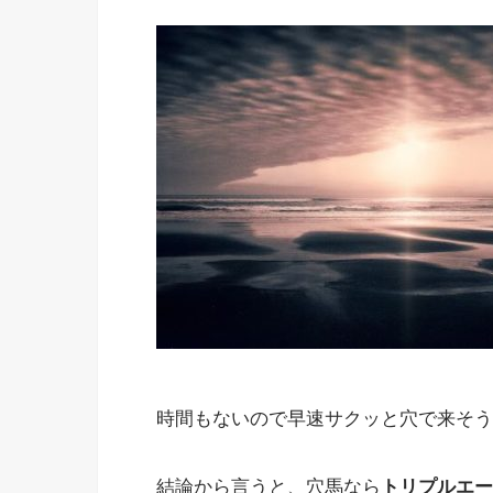
時間もないので早速サクッと穴で来そ
結論から言うと、穴馬なら
トリプルエー