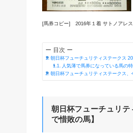
[馬券コピー] 2016年１着 サトノアレス
ー 目次 ー
朝日杯フューチュリティステークス 20
人気薄で馬券になっている馬の特
朝日杯フューチュリティステークス、
朝日杯フューチュリティ
で惜敗の馬】