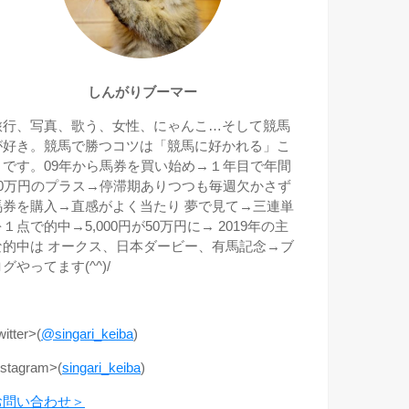
しんがりブーマー
旅行、写真、歌う、女性、にゃんこ…そして競馬
が好き。競馬で勝つコツは「競馬に好かれる」こ
とです。09年から馬券を買い始め→１年目で年間
80万円のプラス→停滞期ありつつも毎週欠かさず
馬券を購入→直感がよく当たり 夢で見て→三連単
１点で的中→5,000円が50万円に→ 2019年の主
な的中は オークス、日本ダービー、有馬記念→ブ
グやってます(^^)/
witter>(
@singari_keiba
)
nstagram>(
singari_keiba
)
お問い合わせ＞