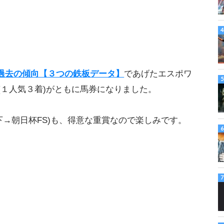
過去の傾向【３つの鉄板データ】
であげたエスポワ
(１人気３着)がともに馬券になりました。
下→朝日杯FS)も、得意な重賞なので楽しみです。