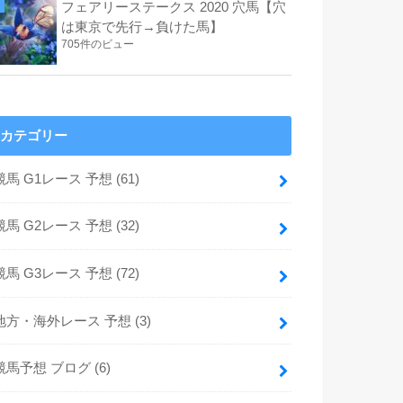
フェアリーステークス 2020 穴馬【穴
は東京で先行→負けた馬】
705件のビュー
カテゴリー
競馬 G1レース 予想
(61)
競馬 G2レース 予想
(32)
競馬 G3レース 予想
(72)
地方・海外レース 予想
(3)
競馬予想 ブログ
(6)