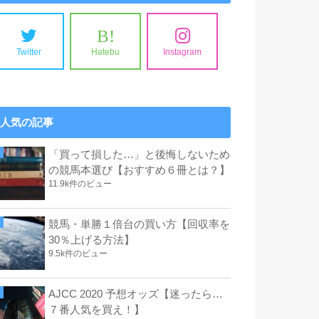
B!
Twitter
Hatebu
Instagram
人気の記事
「買って損した…」と後悔しないため
の競馬本選び【おすすめ６冊とは？】
11.9k件のビュー
競馬・単勝１倍台の買い方【回収率を
30％上げる方法】
9.5k件のビュー
AJCC 2020 予想オッズ【迷ったら…
７番人気を買え！】