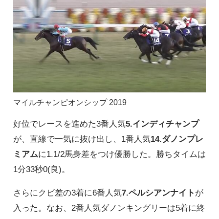
マイルチャンピオンシップ 2019
好位でレースを進めた3番人気
5.インディチャンプ
が、直線で一気に抜け出し、1番人気
14.ダノンプレ
ミアム
に1.1/2馬身差をつけ優勝した。勝ちタイムは
1分33秒0(良)。
さらにクビ差の3着に6番人気
7.ペルシアンナイト
が
入った。なお、2番人気ダノンキングリーは5着に終