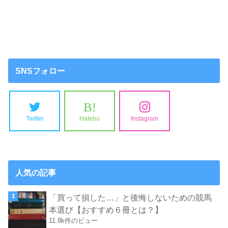
SNSフォロー
B!
Twitter
Hatebu
Instagram
人気の記事
「買って損した…」と後悔しないための競馬
本選び【おすすめ６冊とは？】
11.9k件のビュー