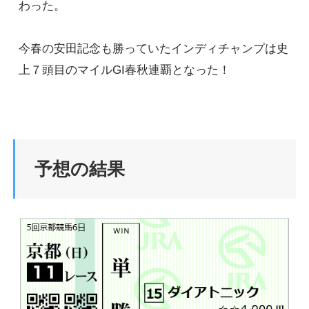
わった。
今春の安田記念も勝っていたインディチャンプは史
上７頭目のマイルGI春秋連覇となった！
予想の結果