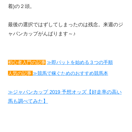
着)の２頭。
最後の選択ではずしてしまったのは残念。来週のジ
ャパンカップがんばります～♪
初心者入門の記事
≫即パットを始める３つの手順
人気の記事
≫競馬で稼ぐためのおすすめ競馬本
≫ジャパンカップ 2019 予想オッズ【好走率の高い
馬も調べてみた】