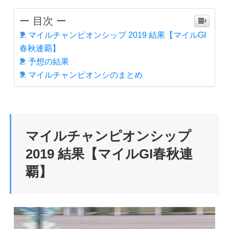
ー 目次 ー
マイルチャンピオンシップ 2019 結果【マイルGI
春秋連覇】
予想の結果
マイルチャンピオンシのまとめ
マイルチャンピオンシップ
2019 結果【マイルGI春秋連
覇】