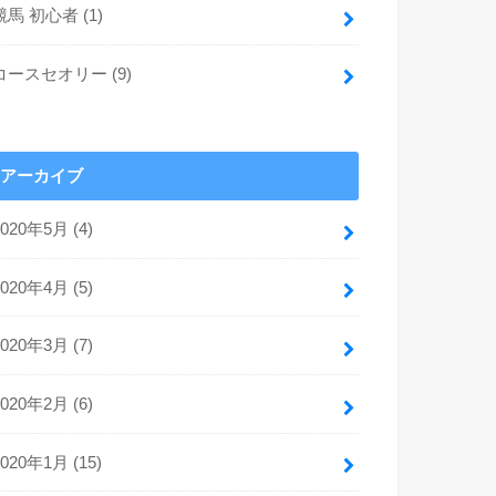
競馬 初心者
(1)
コースセオリー
(9)
アーカイブ
2020年5月 (4)
2020年4月 (5)
2020年3月 (7)
2020年2月 (6)
2020年1月 (15)