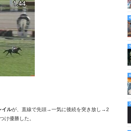
レイル
が、直線で先頭→一気に後続を突き放し→2
をつけ優勝した。