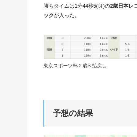
勝ちタイムは1分44秒5(良)の
2歳日本レ
ック
が入った。
東京スポーツ杯２歳S 払戻し
予想の結果