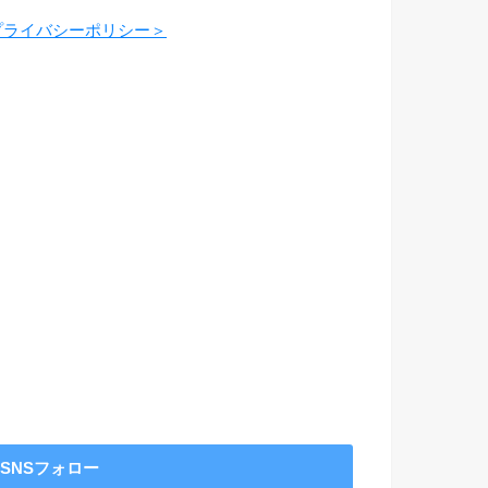
プライバシーポリシー＞
SNSフォロー