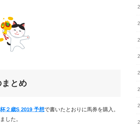
のまとめ
２歳S 2019 予想
で書いたとおりに馬券を購入。
きました。