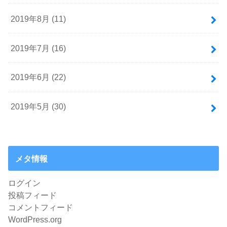
2019年8月 (11)
2019年7月 (16)
2019年6月 (22)
2019年5月 (30)
メタ情報
ログイン
投稿フィード
コメントフィード
WordPress.org