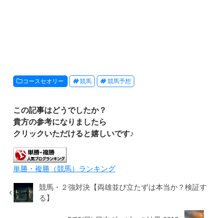
コースセオリー
競馬
競馬予想
この記事はどうでしたか？
貴方の参考になりましたら
クリックいただけると嬉しいです♪
単勝・複勝（競馬）ランキング
競馬・２強対決【両雄並び立たずは本当か？検証す
る】