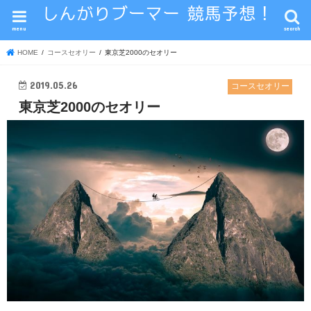
menu
search
HOME
コースセオリー
東京芝2000のセオリー
2019.05.26
コースセオリー
東京芝2000のセオリー