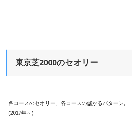
東京芝2000のセオリー
各コースのセオリー、各コースの儲かるパターン。
(2017年～)