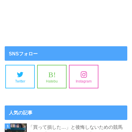
SNSフォロー
B!
Twitter
Hatebu
Instagram
人気の記事
「買って損した…」と後悔しないための競馬