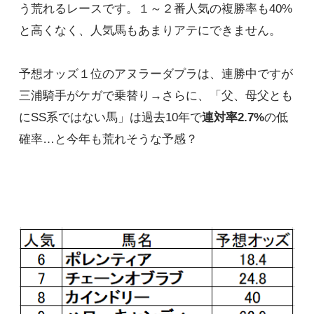
う荒れるレースです。１～２番人気の複勝率も40%
と高くなく、人気馬もあまりアテにできません。
予想オッズ１位のアヌラーダプラは、連勝中ですが
三浦騎手がケガで乗替り→さらに、「父、母父とも
にSS系ではない馬」は過去10年で
連対率2.7%
の低
確率…と今年も荒れそうな予感？