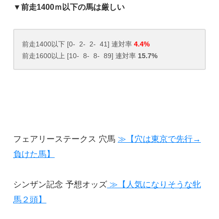
▼前走1400ｍ以下の馬は厳しい
前走1400以下 [0- 2- 2- 41] 連対率
4.4%
前走1600以上 [10- 8- 8- 89] 連対率
15.7%
フェアリーステークス 穴馬
≫【穴は東京で先行→
負けた馬】
シンザン記念 予想オッズ
≫【人気になりそうな牝
馬２頭】