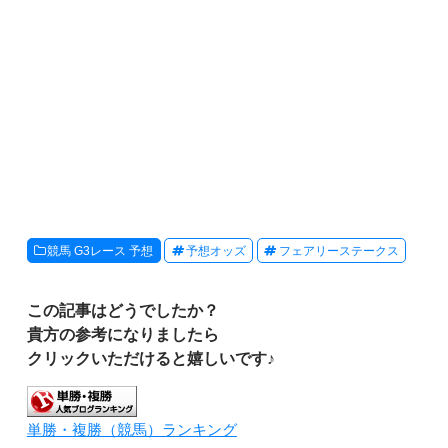
競馬 G3レース 予想
予想オッズ
フェアリーステークス
この記事はどうでしたか？
貴方の参考になりましたら
クリックいただけると嬉しいです♪
単勝・複勝（競馬）ランキング