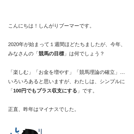
こんにちは！しんがりブーマーです。
2020年が始まって１週間ほどたちましたが、今年、
みなさんの「
競馬の目標
」は何でしょう？
「楽しむ」「お金を増やす」「競馬理論の確立」…
いろいろあると思いますが、わたしは、シンプルに
「
100円でもプラス収支にする
」です。
正直、昨年はマイナスでした。