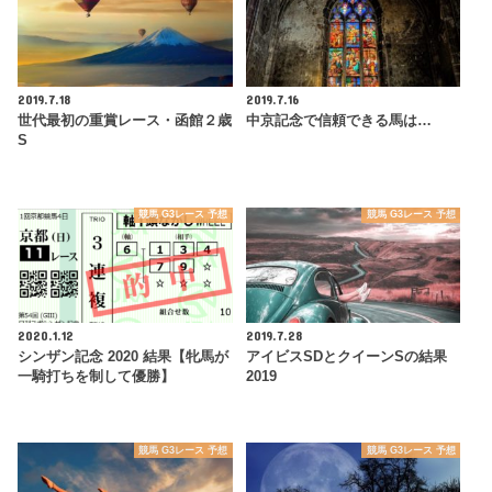
2019.7.18
2019.7.16
世代最初の重賞レース・函館２歳
中京記念で信頼できる馬は…
S
競馬 G3レース 予想
競馬 G3レース 予想
2020.1.12
2019.7.28
シンザン記念 2020 結果【牝馬が
アイビスSDとクイーンSの結果
一騎打ちを制して優勝】
2019
競馬 G3レース 予想
競馬 G3レース 予想